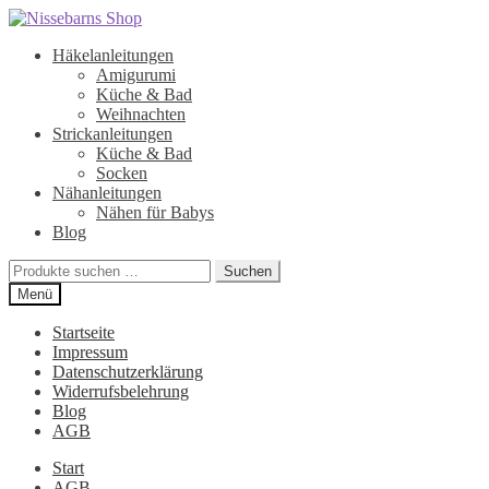
Zur
Zum
Navigation
Inhalt
Häkelanleitungen
springen
springen
Amigurumi
Küche & Bad
Weihnachten
Strickanleitungen
Küche & Bad
Socken
Nähanleitungen
Nähen für Babys
Blog
Suchen
Suchen
nach:
Menü
Startseite
Impressum
Datenschutzerklärung
Widerrufsbelehrung
Blog
AGB
Start
AGB