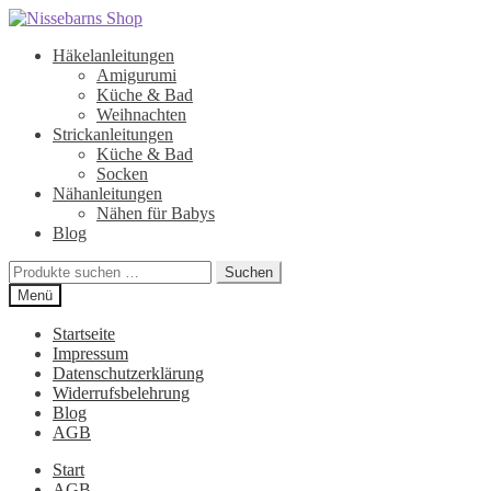
Zur
Zum
Navigation
Inhalt
Häkelanleitungen
springen
springen
Amigurumi
Küche & Bad
Weihnachten
Strickanleitungen
Küche & Bad
Socken
Nähanleitungen
Nähen für Babys
Blog
Suchen
Suchen
nach:
Menü
Startseite
Impressum
Datenschutzerklärung
Widerrufsbelehrung
Blog
AGB
Start
AGB