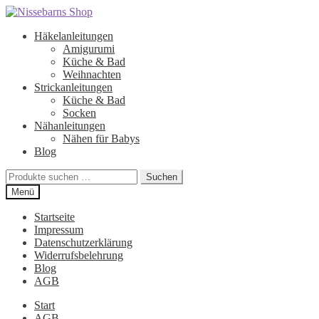
Zur
Zum
Navigation
Inhalt
Häkelanleitungen
springen
springen
Amigurumi
Küche & Bad
Weihnachten
Strickanleitungen
Küche & Bad
Socken
Nähanleitungen
Nähen für Babys
Blog
Suchen
Suchen
nach:
Menü
Startseite
Impressum
Datenschutzerklärung
Widerrufsbelehrung
Blog
AGB
Start
AGB