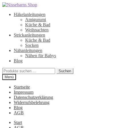
Zur
Zum
Navigation
Inhalt
Häkelanleitungen
springen
springen
Amigurumi
Küche & Bad
Weihnachten
Strickanleitungen
Küche & Bad
Socken
Nähanleitungen
Nähen für Babys
Blog
Suchen
Suchen
nach:
Menü
Startseite
Impressum
Datenschutzerklärung
Widerrufsbelehrung
Blog
AGB
Start
AGB