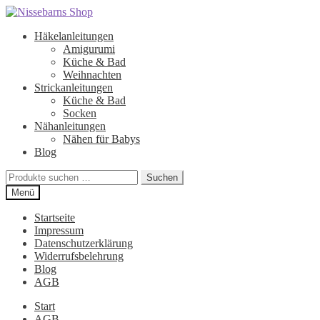
Zur
Zum
Navigation
Inhalt
Häkelanleitungen
springen
springen
Amigurumi
Küche & Bad
Weihnachten
Strickanleitungen
Küche & Bad
Socken
Nähanleitungen
Nähen für Babys
Blog
Suchen
Suchen
nach:
Menü
Startseite
Impressum
Datenschutzerklärung
Widerrufsbelehrung
Blog
AGB
Start
AGB