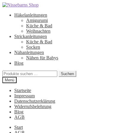
Zur
Zum
Navigation
Inhalt
Häkelanleitungen
springen
springen
Amigurumi
Küche & Bad
Weihnachten
Strickanleitungen
Küche & Bad
Socken
Nähanleitungen
Nähen für Babys
Blog
Suchen
Suchen
nach:
Menü
Startseite
Impressum
Datenschutzerklärung
Widerrufsbelehrung
Blog
AGB
Start
AGB