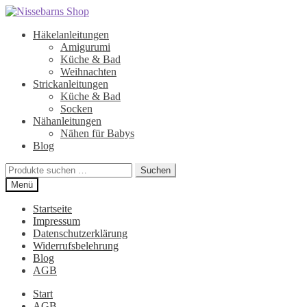
Zur
Zum
Navigation
Inhalt
Häkelanleitungen
springen
springen
Amigurumi
Küche & Bad
Weihnachten
Strickanleitungen
Küche & Bad
Socken
Nähanleitungen
Nähen für Babys
Blog
Suchen
Suchen
nach:
Menü
Startseite
Impressum
Datenschutzerklärung
Widerrufsbelehrung
Blog
AGB
Start
AGB