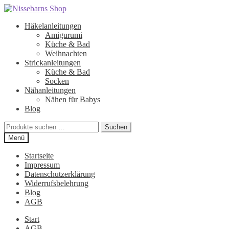
Zur
Zum
Navigation
Inhalt
Häkelanleitungen
springen
springen
Amigurumi
Küche & Bad
Weihnachten
Strickanleitungen
Küche & Bad
Socken
Nähanleitungen
Nähen für Babys
Blog
Suchen
Suchen
nach:
Menü
Startseite
Impressum
Datenschutzerklärung
Widerrufsbelehrung
Blog
AGB
Start
AGB