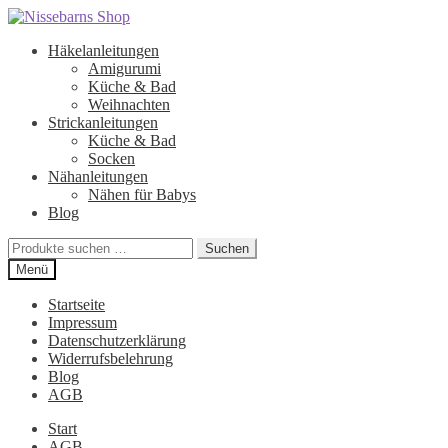
Zur
Zum
Navigation
Inhalt
Häkelanleitungen
springen
springen
Amigurumi
Küche & Bad
Weihnachten
Strickanleitungen
Küche & Bad
Socken
Nähanleitungen
Nähen für Babys
Blog
Suchen
Suchen
nach:
Menü
Startseite
Impressum
Datenschutzerklärung
Widerrufsbelehrung
Blog
AGB
Start
AGB