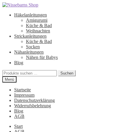
Zur
Zum
Navigation
Inhalt
Häkelanleitungen
springen
springen
Amigurumi
Küche & Bad
Weihnachten
Strickanleitungen
Küche & Bad
Socken
Nähanleitungen
Nähen für Babys
Blog
Suchen
Suchen
nach:
Menü
Startseite
Impressum
Datenschutzerklärung
Widerrufsbelehrung
Blog
AGB
Start
AGB