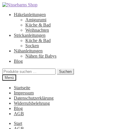
Zur
Zum
Navigation
Inhalt
Häkelanleitungen
springen
springen
Amigurumi
Küche & Bad
Weihnachten
Strickanleitungen
Küche & Bad
Socken
Nähanleitungen
Nähen für Babys
Blog
Suchen
Suchen
nach:
Menü
Startseite
Impressum
Datenschutzerklärung
Widerrufsbelehrung
Blog
AGB
Start
AGB