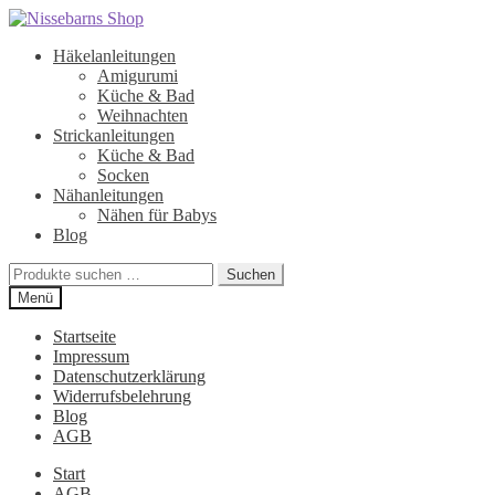
Zur
Zum
Navigation
Inhalt
Häkelanleitungen
springen
springen
Amigurumi
Küche & Bad
Weihnachten
Strickanleitungen
Küche & Bad
Socken
Nähanleitungen
Nähen für Babys
Blog
Suchen
Suchen
nach:
Menü
Startseite
Impressum
Datenschutzerklärung
Widerrufsbelehrung
Blog
AGB
Start
AGB