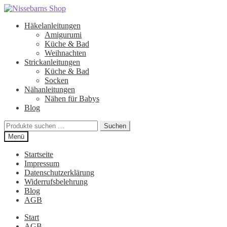
Zur
Zum
Navigation
Inhalt
Häkelanleitungen
springen
springen
Amigurumi
Küche & Bad
Weihnachten
Strickanleitungen
Küche & Bad
Socken
Nähanleitungen
Nähen für Babys
Blog
Suchen
Suchen
nach:
Menü
Startseite
Impressum
Datenschutzerklärung
Widerrufsbelehrung
Blog
AGB
Start
AGB