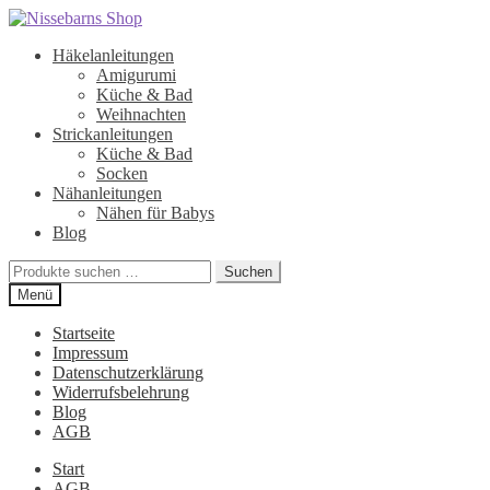
Zur
Zum
Navigation
Inhalt
Häkelanleitungen
springen
springen
Amigurumi
Küche & Bad
Weihnachten
Strickanleitungen
Küche & Bad
Socken
Nähanleitungen
Nähen für Babys
Blog
Suchen
Suchen
nach:
Menü
Startseite
Impressum
Datenschutzerklärung
Widerrufsbelehrung
Blog
AGB
Start
AGB