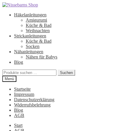
Zur
Zum
Navigation
Inhalt
Häkelanleitungen
springen
springen
Amigurumi
Küche & Bad
Weihnachten
Strickanleitungen
Küche & Bad
Socken
Nähanleitungen
Nähen für Babys
Blog
Suchen
Suchen
nach:
Menü
Startseite
Impressum
Datenschutzerklärung
Widerrufsbelehrung
Blog
AGB
Start
AGB