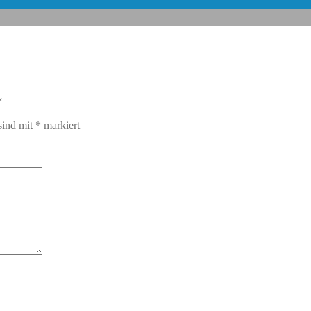
“
sind mit
*
markiert