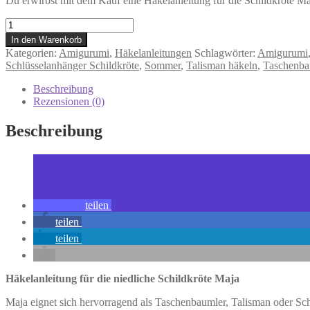
Du erwirbst mit dem Kauf eine Häkelanleitung für die Schildkröte Ma
Häkelanleitung
"Schildkröte
In den Warenkorb
Maja"
Kategorien:
Amigurumi
,
Häkelanleitungen
Schlagwörter:
Amigurumi
Menge
Schlüsselanhänger Schildkröte
,
Sommer
,
Talisman häkeln
,
Taschenba
Beschreibung
Rezensionen (0)
Beschreibung
teilen
teilen
teilen
Häkelanleitung für die niedliche Schildkröte Maja
Maja eignet sich hervorragend als Taschenbaumler, Talisman oder Sch