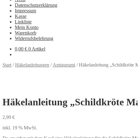
Datenschutzerklärung
Impressum
Kasse
Linkliste
Mein Konto
Warenkorb
Widerrufsbelehrung
0,00
€
0 Artikel
Start
/
Häkelanleitungen
/
Amigurumi
/
Häkelanleitung „Schildkröte 
Häkelanleitung „Schildkröte M
2,99
€
inkl. 19 % MwSt.