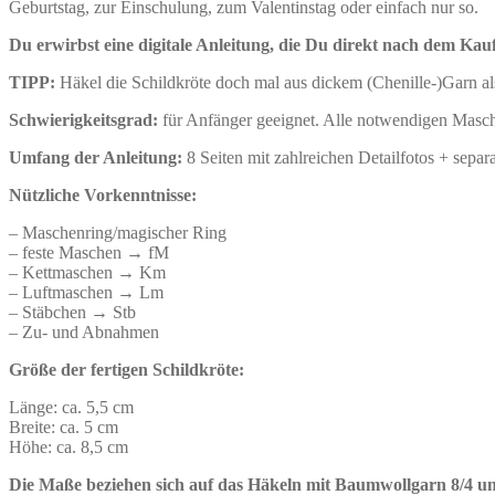
Geburtstag, zur Einschulung, zum Valentinstag oder einfach nur so.
Du erwirbst eine digitale Anleitung, die Du direkt nach dem Kau
TIPP:
Häkel die Schildkröte doch mal aus dickem (Chenille-)Garn al
Schwierigkeitsgrad:
für Anfänger geeignet. Alle notwendigen Maschen
Umfang der Anleitung:
8 Seiten mit zahlreichen Detailfotos + separa
Nützliche Vorkenntnisse:
– Maschenring/magischer Ring
– feste Maschen → fM
– Kettmaschen → Km
– Luftmaschen → Lm
– Stäbchen → Stb
– Zu- und Abnahmen
Größe der fertigen Schildkröte:
Länge: ca. 5,5 cm
Breite: ca. 5 cm
Höhe: ca. 8,5 cm
Die Maße beziehen sich auf das Häkeln mit Baumwollgarn 8/4 u