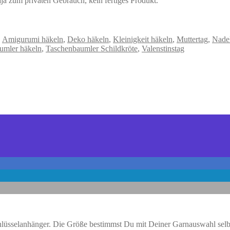
ja zum privaten Gebrauch, kein fertiges Produkt.
,
Amigurumi häkeln
,
Deko häkeln
,
Kleinigkeit häkeln
,
Muttertag
,
Nadel
umler häkeln
,
Taschenbaumler Schildkröte
,
Valenstinstag
lüsselanhänger. Die Größe bestimmst Du mit Deiner Garnauswahl selber