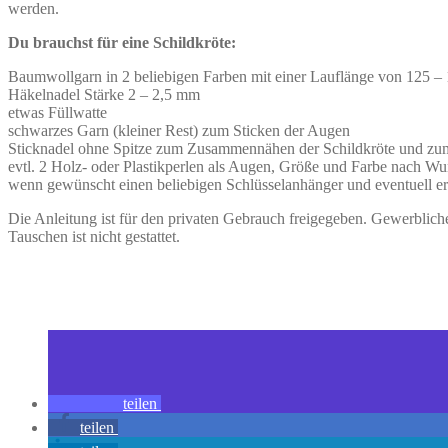
werden.
Du brauchst für eine Schildkröte:
Baumwollgarn in 2 beliebigen Farben mit einer Lauflänge von 125 –
Häkelnadel Stärke 2 – 2,5 mm
etwas Füllwatte
schwarzes Garn (kleiner Rest) zum Sticken der Augen
Sticknadel ohne Spitze zum Zusammennähen der Schildkröte und zu
evtl. 2 Holz- oder Plastikperlen als Augen, Größe und Farbe nach W
wenn gewünscht einen beliebigen Schlüsselanhänger und eventuell 
Die Anleitung ist für den privaten Gebrauch freigegeben. Gewerblic
Tauschen ist nicht gestattet.
teilen
teilen