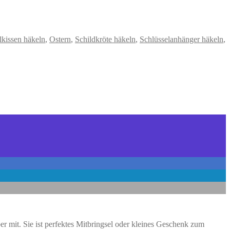
kissen häkeln
,
Ostern
,
Schildkröte häkeln
,
Schlüsselanhänger häkeln
,
 mit. Sie ist perfektes Mitbringsel oder kleines Geschenk zum