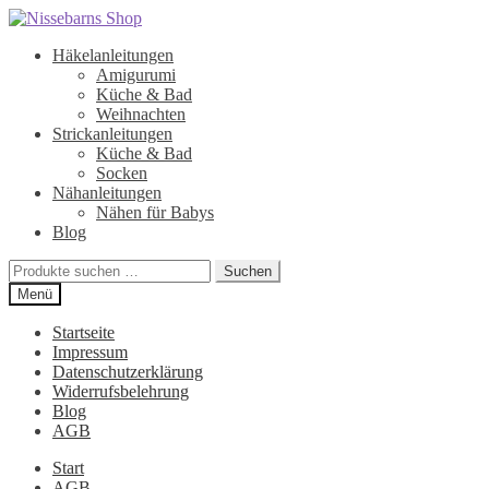
Zur
Zum
Navigation
Inhalt
Häkelanleitungen
springen
springen
Amigurumi
Küche & Bad
Weihnachten
Strickanleitungen
Küche & Bad
Socken
Nähanleitungen
Nähen für Babys
Blog
Suchen
Suchen
nach:
Menü
Startseite
Impressum
Datenschutzerklärung
Widerrufsbelehrung
Blog
AGB
Start
AGB