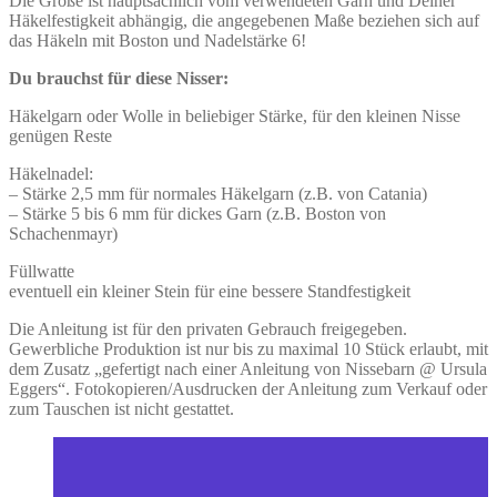
Die Größe ist hauptsächlich vom verwendeten Garn und Deiner
Häkelfestigkeit abhängig, die angegebenen Maße beziehen sich auf
das Häkeln mit Boston und Nadelstärke 6!
Du brauchst für diese Nisser:
Häkelgarn oder Wolle in beliebiger Stärke, für den kleinen Nisse
genügen Reste
Häkelnadel:
– Stärke 2,5 mm für normales Häkelgarn (z.B. von Catania)
– Stärke 5 bis 6 mm für dickes Garn (z.B. Boston von
Schachenmayr)
Füllwatte
eventuell ein kleiner Stein für eine bessere Standfestigkeit
Die Anleitung ist für den privaten Gebrauch freigegeben.
Gewerbliche Produktion ist nur bis zu maximal 10 Stück erlaubt, mit
dem Zusatz „gefertigt nach einer Anleitung von Nissebarn @ Ursula
Eggers“. Fotokopieren/Ausdrucken der Anleitung zum Verkauf oder
zum Tauschen ist nicht gestattet.