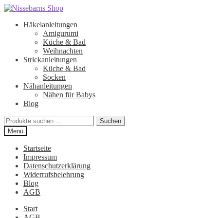
Zur
Zum
Navigation
Inhalt
Häkelanleitungen
springen
springen
Amigurumi
Küche & Bad
Weihnachten
Strickanleitungen
Küche & Bad
Socken
Nähanleitungen
Nähen für Babys
Blog
Suchen
Suchen
nach:
Menü
Startseite
Impressum
Datenschutzerklärung
Widerrufsbelehrung
Blog
AGB
Start
AGB