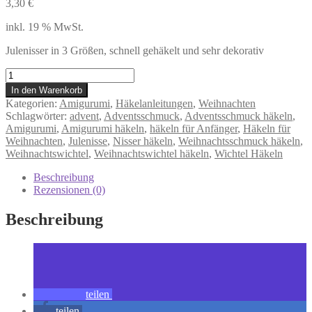
3,30
€
inkl. 19 % MwSt.
Julenisser in 3 Größen, schnell gehäkelt und sehr dekorativ
Julenisse,
Häkelanleitung
In den Warenkorb
Menge
Kategorien:
Amigurumi
,
Häkelanleitungen
,
Weihnachten
Schlagwörter:
advent
,
Adventsschmuck
,
Adventsschmuck häkeln
,
Amigurumi
,
Amigurumi häkeln
,
häkeln für Anfänger
,
Häkeln für
Weihnachten
,
Julenisse
,
Nisser häkeln
,
Weihnachtsschmuck häkeln
,
Weihnachtswichtel
,
Weihnachtswichtel häkeln
,
Wichtel Häkeln
Beschreibung
Rezensionen (0)
Beschreibung
teilen
teilen